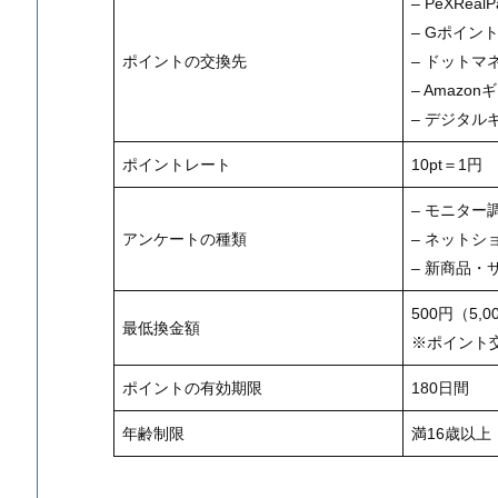
– PeXReal
– Gポイン
ポイントの交換先
– ドットマネー
– Amazo
– デジタル
ポイントレート
10pt＝1円
– モニター
アンケートの種類
– ネットシ
– 新商品・
500円（5,0
最低換金額
※ポイント
ポイントの有効期限
180日間
年齢制限
満16歳以上