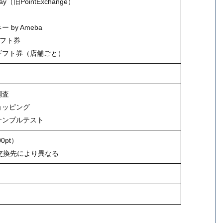
Pay（旧PointExchange）
ト
 by Ameba
nギフト券
ギフト券（店舗ごと）
調査
ョッピング
サンプルテスト
00pt）
交換先により異なる