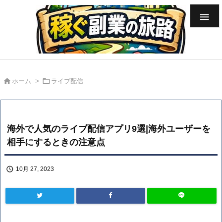



ホーム
>
ライブ配信
海外で人気のライブ配信アプリ9選|海外ユーザーを
相手にするときの注意点

10月 27, 2023