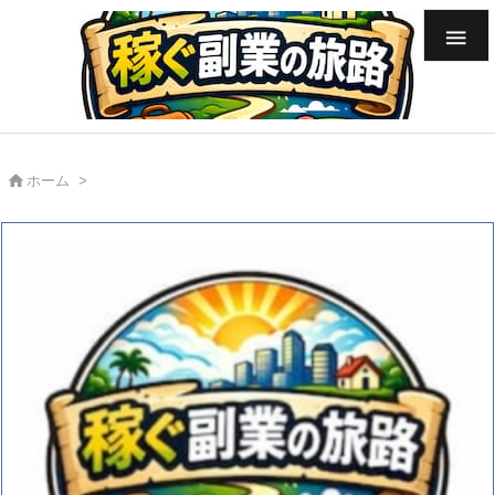


ホーム
>