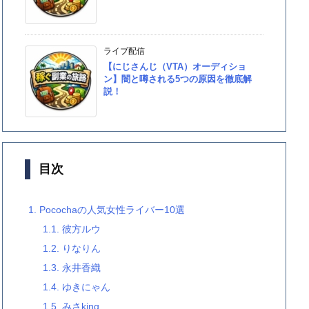
ライブ配信
【にじさんじ（VTA）オーディショ
ン】闇と噂される5つの原因を徹底解
説！
目次
1.
Pocochaの人気女性ライバー10選
1.1.
彼方ルウ
1.2.
りなりん
1.3.
永井香織
1.4.
ゆきにゃん
1.5.
みさking