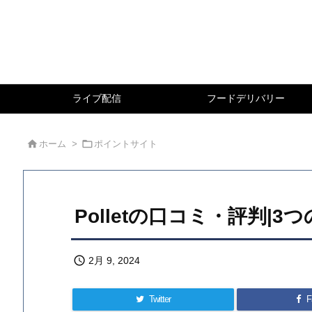
ライブ配信
フードデリバリー


ホーム
>
ポイントサイト
Polletの口コミ・評判|

2月 9, 2024
Twitter
F