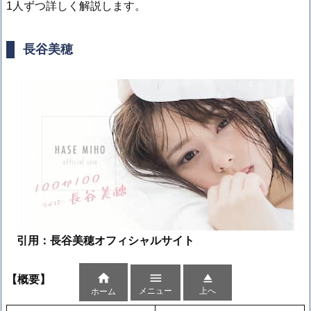
1人ずつ詳しく解説します。
長谷美穂
引用：長谷美穂オフィシャルサイト



【概要】
メニュー
上へ
ホーム