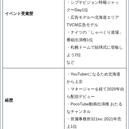
・シブヤビジョン時報ジャッ
ク〜Day1位
イベント受賞歴
・広告モデル〜北海道エリア
TVCM広告モデル
・ナイツの「しゃべくり道場」
番組出演権1位
・札幌ドームで始球式に登板し
よう2位
など
・YouTuberになるため北海道
から上京
・マネージャーを経て2020年自
ら配信デビュー
経歴
・PocoTube動画出演権 おたる
なチャンネル
・所属事務所321inc 2021年売
上1位