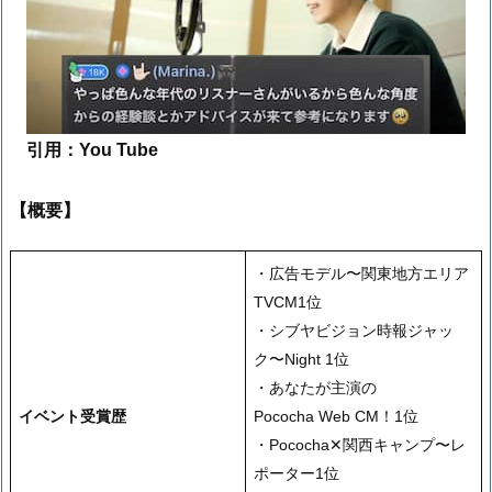
引用：You Tube
【概要】
・広告モデル〜関東地方エリア
TVCM1位
・シブヤビジョン時報ジャッ
ク〜Night 1位
・あなたが主演の
イベント受賞歴
Pococha Web CM！1位
・Pococha✕関西キャンプ〜レ
ポーター1位