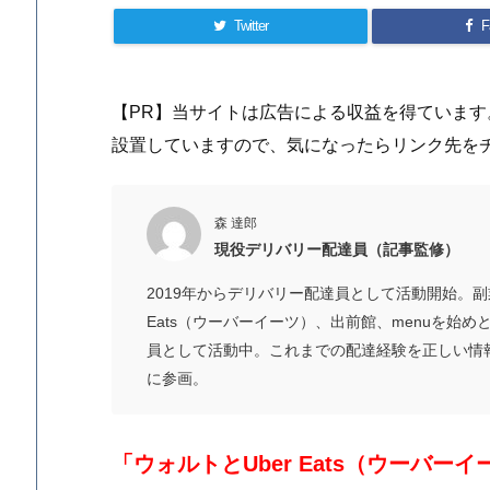
Twitter
F
【PR】当サイトは広告による収益を得ていま
設置していますので、気になったらリンク先を
森 達郎
現役デリバリー配達員（記事監修）
2019年からデリバリー配達員として活動開始。副業
Eats（ウーバーイーツ）、出前館、menuを始
員として活動中。これまでの配達経験を正しい情報
に参画。
「ウォルトとUber Eats（ウーバ