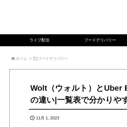
ライブ配信
フードデリバリー


ホーム
>
フードデリバリー
Wolt（ウォルト）とUber
の違い|一覧表で分かりや

11月 1, 2023