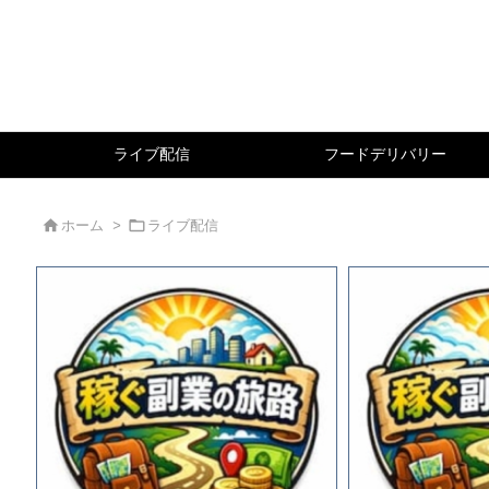
ライブ配信
フードデリバリー


ホーム
>
ライブ配信