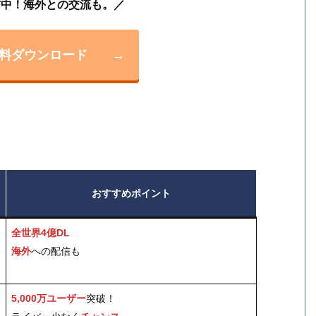
信中！海外との交流も。／
E無料ダウンロード
→
おすすめポイント
全世界4億DL
海外
への配信も
5,000万ユーザー
突破！