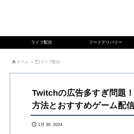
ライブ配信
フードデリバリー


ホーム
>
ライブ配信
Twitchの広告多すぎ問
方法とおすすめゲーム配

1月 30, 2024