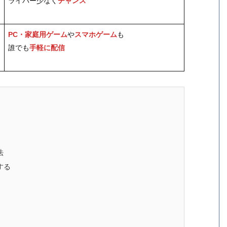
ライバー少なく
チャンス
PC・家庭用ゲーム
や
スマホゲーム
も
誰でも
手軽に配信
法
録する