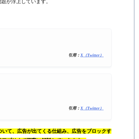
う問題が浮上しています。
引用：
X（Twitter）
引用：
X（Twitter）
について、広告が出てくる仕組み、広告をブロックす